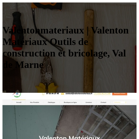
Valen­ton­mate­riaux | Valenton
Matériaux Outils de
construction et bricolage, Val
de Marne