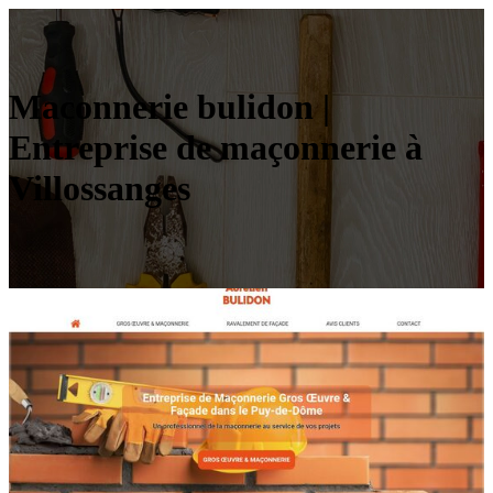
Maconnerie bulidon |
Entreprise de maçonnerie à
Vil­lossan­ges