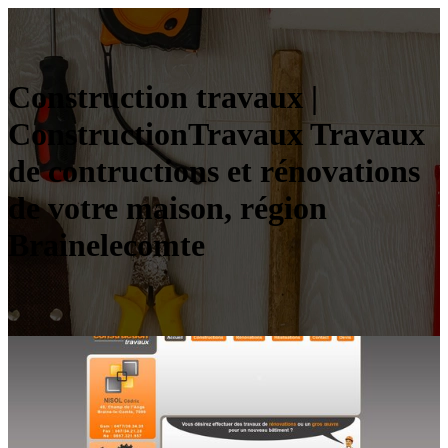
Construction travaux |
ConstructionTravaux Travaux
de contructions et rénovations
de votre maison, région
Brainelecomte